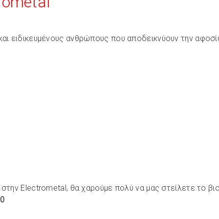
rometal
 και ειδικευμένους ανθρώπους που αποδεικνύουν την αφοσ
στην Electrometal, θα χαρούμε πολύ να μας στείλετε το β
50